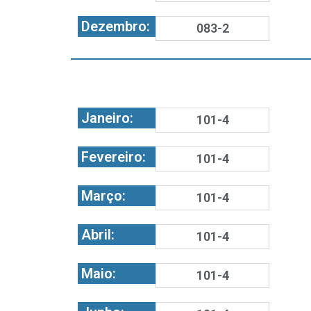
Dezembro:
083-2
Janeiro:
101-4
Fevereiro:
101-4
Março:
101-4
Abril:
101-4
Maio:
101-4