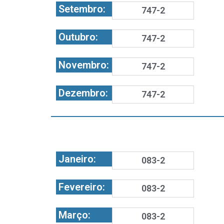
Setembro:
747-2
Outubro:
747-2
Novembro:
747-2
Dezembro:
747-2
Janeiro:
083-2
Fevereiro:
083-2
Março:
083-2