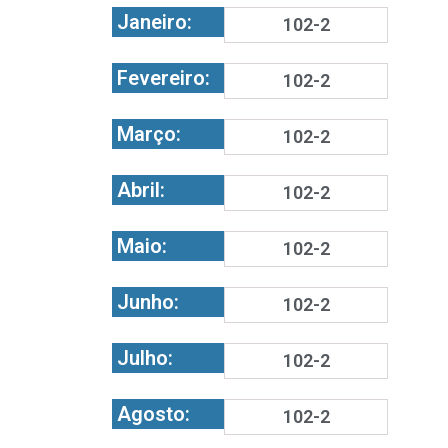
Janeiro:
102-2
Fevereiro:
102-2
Março:
102-2
Abril:
102-2
Maio:
102-2
Junho:
102-2
Julho:
102-2
Agosto:
102-2